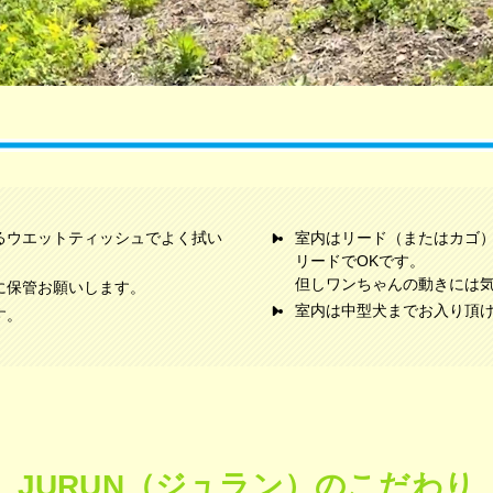
るウエットティッシュでよく拭い
室内はリード（またはカゴ
リードでOKです。
但しワンちゃんの動きには
に保管お願いします。
室内は中型犬までお入り頂
す。
JURUN（ジュラン）のこだわり