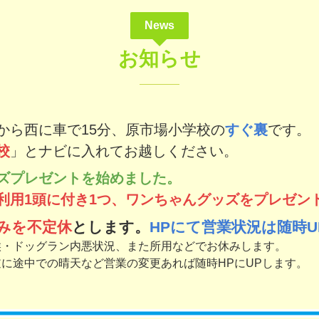
News
お知らせ
から西に車で15分、原市場小学校の
すぐ裏
です。
校
」とナビに入れてお越しください。
ズプレゼントを始めました。
利用1頭に付き1つ、ワンちゃんグッズをプレゼン
みを不定休
とします。
HPにて営業状況は
随時
U
候・ドッグラン内悪状況、また所用などでお休みします。
に途中での晴天など営業の変更あれば随時HPにUPします。