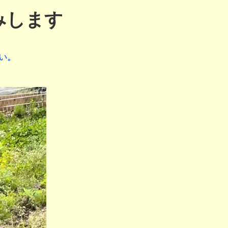
みします
い。